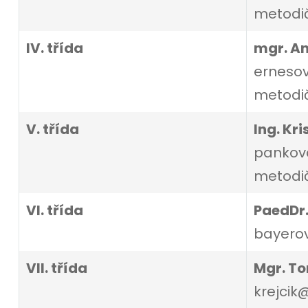
metodi
IV. třída
mgr. A
ernesov
metodi
V. třída
Ing. Kr
pankova
metodič
VI. třída
PaedDr
bayerov
VII. třída
Mgr. To
krejcik@