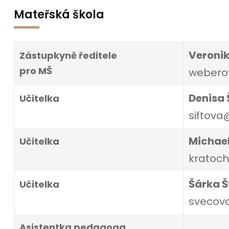
Mateřská škola
Veroni
Zástupkyně ředitele
pro MŠ
webero
Denisa 
Učitelka
siftova
Michae
Učitelka
kratoch
Šárka 
Učitelka
svecova
Asistentka pedagoga