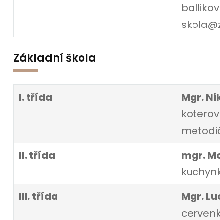
balliko
skola@z
Základní škola
I. třída
Mgr. Ni
koterov
metodič
II. třída
mgr. M
kuchynk
III. třída
Mgr. Lu
cervenk