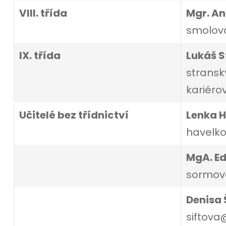
VIII. třída
Mgr. A
smolova
IX. třída
Lukáš S
stransk
kariéro
Učitelé bez třídnictví
Lenka H
havelko
MgA. E
sormova
Denisa 
siftova