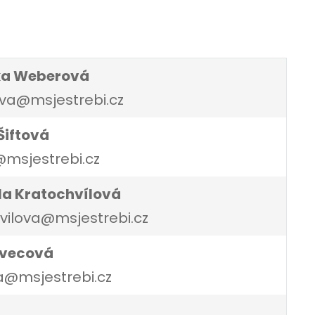
ka Weberová
va@msjestrebi.cz
Šiftová
@msjestrebi.cz
la Kratochvílová
vilova@msjestrebi.cz
Švecová
@msjestrebi.cz