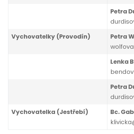
Petra D
durdiso
Vychovatelky (Provodín)
Petra 
wolfova
Lenka 
bendova
Petra D
durdiso
Vychovatelka (Jestřebí)
Bc. Gab
klivicka