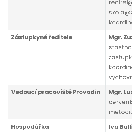
reditel@
skola@z
koordin
Zástupkyně ředitele
Mgr. Zu
stastna
zastupk
koordin
výchov
Vedoucí pracoviště Provodín
Mgr. Lu
cervenk
metodi
Hospodářka
Iva Bal