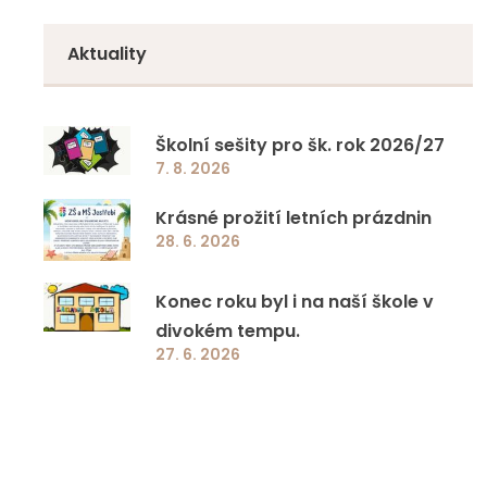
Doučování 2023
Zápisy z jednání
Aktuality
Specifická primární prevence rizikového
chování
Školní sešity pro šk. rok 2026/27
Jazyková a přírodovědná učebna ZŠ a MŠ
7. 8. 2026
Jestřebí
Krásné prožití letních prázdnin
28. 6. 2026
Ovoce a mléko do škol
Konec roku byl i na naší škole v
EcoBat 2022
divokém tempu.
27. 6. 2026
Školní projekty
Ostatní programy