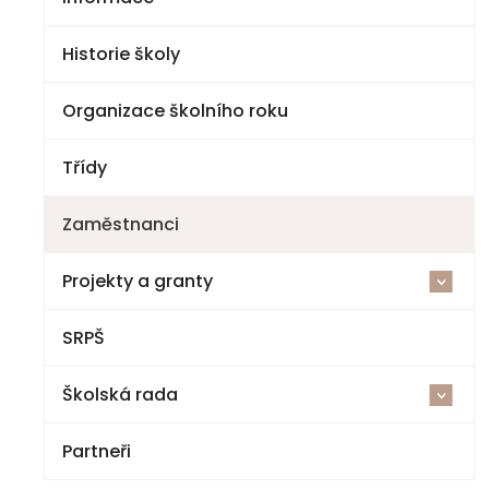
Historie školy
Organizace školního roku
Třídy
Zaměstnanci
Projekty a granty
<
SRPŠ
Šablony V ZŠ a MŠ Jestřebí
Školská rada
Cvičná kuchyňka a polytechnická dílna
<
Partneři
Národní plán obnovy – komponenta 3.1
Volby