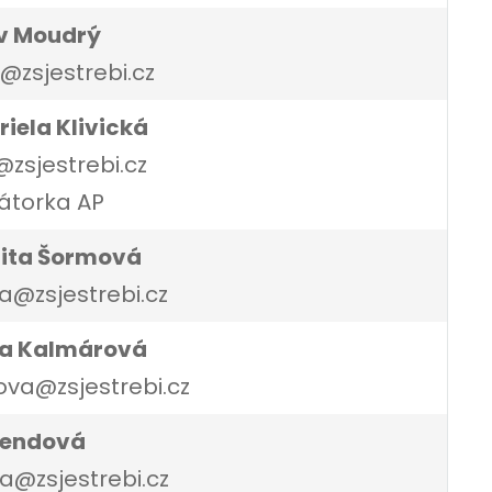
av Moudrý
zsjestrebi.cz
riela Klivická
@zsjestrebi.cz
átorka AP
dita Šormová
@zsjestrebi.cz
na Kalmárová
va@zsjestrebi.cz
Bendová
@zsjestrebi.cz