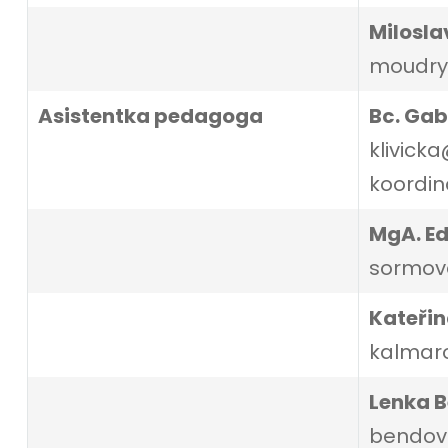
Milosl
moudry@
Asistentka pedagoga
Bc. Gab
klivicka
koordin
MgA. E
sormova
Kateři
kalmaro
Lenka 
bendova