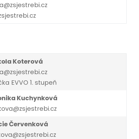
va@zsjestrebi.cz
sjestrebi.cz
kola Koterová
a@zsjestrebi.cz
ka EVVO 1. stupeň
onika Kuchynková
ova@zsjestrebi.cz
cie Červenková
ova@zsjestrebi.cz