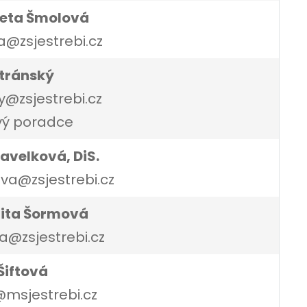
neta Šmolová
@zsjestrebi.cz
tránský
y@zsjestrebi.cz
vý poradce
avelková, DiS.
va@zsjestrebi.cz
dita Šormová
@zsjestrebi.cz
Šiftová
@msjestrebi.cz