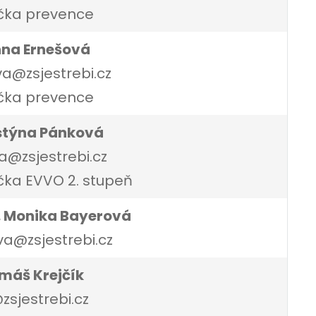
čka prevence
nna Ernešová
a@zsjestrebi.cz
čka prevence
istýna Pánková
@zsjestrebi.cz
ka EVVO 2. stupeň
. Monika Bayerová
a@zsjestrebi.cz
máš Krejčík
zsjestrebi.cz