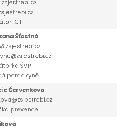
zsjestrebi.cz
sjestrebi.cz
átor ICT
zana Šťastná
@zsjestrebi.cz
yne@zsjestrebi.cz
átorka ŠVP
ná poradkyně
cie Červenková
ova@zsjestrebi.cz
čka prevence
líková