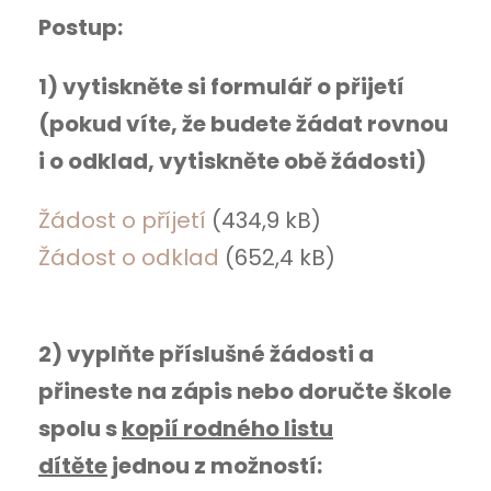
Postup:
1) vytiskněte si formulář o přijetí
(pokud víte, že budete žádat rovnou
i o odklad, vytiskněte obě žádosti)
Žádost o příjetí
(434,9 kB)
Žádost o odklad
(652,4 kB)
2) vyplňte příslušné žádosti a
přineste na zápis nebo doručte škole
spolu s
kopií rodného listu
dítěte
jednou z možností: