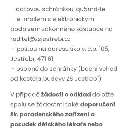
-
datovou schránkou: qu5md4e
- e-mailem s elektronickým
podpisem zákonného zástupce na
reditel@zsjestrebi.cz
- poštou na adresu školy: č.p. 105,
Jestřebí, 471 61
- osobně do schránky (boční vchod
od kostela budovy ZŠ Jestřebí)
V případě
žádosti o odklad
doložte
spolu se žádostmi také
doporučení
šk. poradenského zařízení a
posudek dětského lékaře nebo