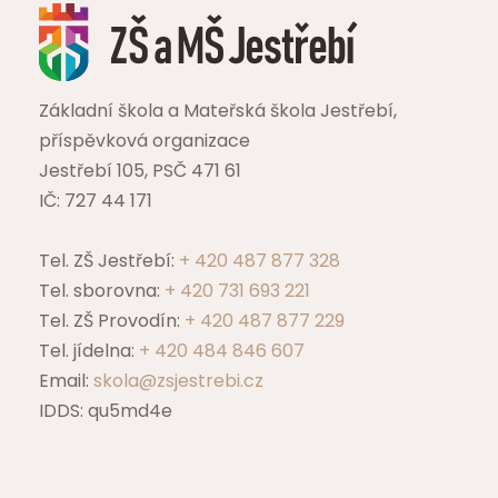
Základní škola a Mateřská škola Jestřebí,
příspěvková organizace
Jestřebí 105, PSČ 471 61
IČ: 727 44 171
Tel. ZŠ Jestřebí:
+ 420 487 877 328
Tel. sborovna:
+ 420 731 693 221
Tel. ZŠ Provodín:
+ 420 487 877 229
Tel. jídelna:
+ 420 484 846 607
Email:
skola@zsjestrebi.cz
IDDS: qu5md4e