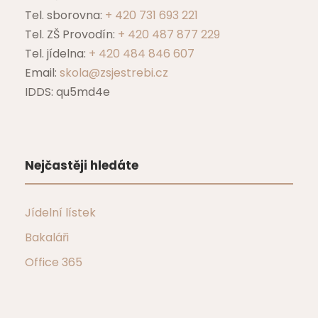
Tel. sborovna:
+ 420 731 693 221
Tel. ZŠ Provodín:
+ 420 487 877 229
Tel. jídelna:
+ 420 484 846 607
Email:
skola@zsjestrebi.cz
IDDS: qu5md4e
Nejčastěji hledáte
Jídelní lístek
Bakaláři
Office 365