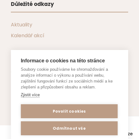
Důležité odkazy
Aktuality
Kalendář akcí
Informace o cookies na této stránce
Důležité dokumenty
Soubory cookie používáme ke shromažďování a
analýze informací o výkonu a používání webu,
zajištění fungování funkcí ze sociálních médií a ke
Formuláře a žádosti
zlepšení a přizpůsobení obsahu a reklam.
Zjistit více
Povolit cookies
Webové stránky www.zsjestrebi.cz
Odmítnout vše
používají k poskytování služeb a analýze