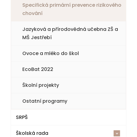
6. třída
Specifická primární prevence rizikového
chování
7. třída
Jazyková a přírodovědná učebna ZŠ a
8. třída
MŠ Jestřebí
9. třída
Ovoce a mléko do škol
EcoBat 2022
Školní projekty
Ostatní programy
SRPŠ
Školská rada
<