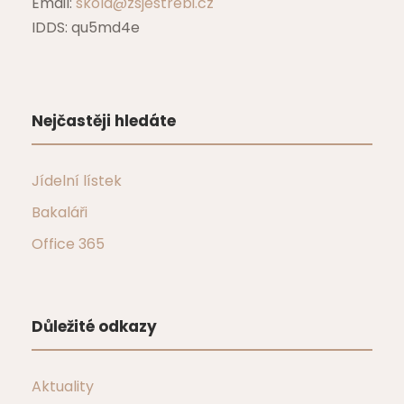
Email:
skola@zsjestrebi.cz
IDDS: qu5md4e
Nejčastěji hledáte
Jídelní lístek
Bakaláři
Office 365
Důležité odkazy
Aktuality