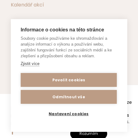
Kalendář akcí
Informace o cookies na této stránce
Důležité dokumenty
Soubory cookie používáme ke shromažďování a
analýze informací o výkonu a používání webu,
zajištění fungování funkcí ze sociálních médií a ke
Formuláře a žádosti
zlepšení a přizpůsobení obsahu a reklam.
Zjistit více
Povolit cookies
Webové stránky www.zsjestrebi.cz
Odmítnout vše
používají k poskytování služeb a analýze
Prohlášení o přístupnosti
/ Copyright All Right
návštěvnosti soubory cookie.
Nastavení cookies
Používáním tohoto webu souhlasíte s
Reserved 2025, ZŠ a MŠ Jestřebí /
Vytvořeno Ace
těmito
zásadami o používání cookies
.
IT s.r.o. /
SEO a internetový marketing
Rozumím