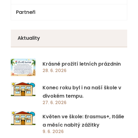
Partneři
Volby
Zápisy z jednání
Aktuality
Krásné prožití letních prázdnin
28. 6. 2026
Konec roku byl i na naší škole v
divokém tempu.
27. 6. 2026
Květen ve škole: Erasmus+, Itálie
a měsíc nabitý zážitky
9. 6. 2026