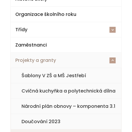
Organizace školního roku
Třídy
<
Zaměstnanci
2025-26
Projekty a granty
1. třída
<
2. třída
Šablony V ZŠ a MŠ Jestřebí
3. třída
Cvičná kuchyňka a polytechnická dílna
4. třída
Národní plán obnovy – komponenta 3.1
5. třída
Doučování 2023