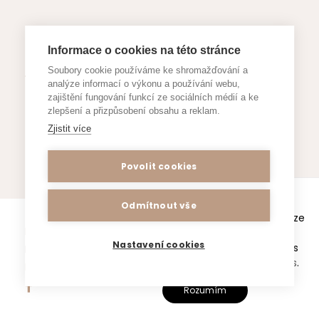
Informace o cookies na této stránce
Důležité dokumenty
Soubory cookie používáme ke shromažďování a
analýze informací o výkonu a používání webu,
zajištění fungování funkcí ze sociálních médií a ke
Formuláře a žádosti
zlepšení a přizpůsobení obsahu a reklam.
Zjistit více
Povolit cookies
Webové stránky www.zsjestrebi.cz
Odmítnout vše
používají k poskytování služeb a analýze
Prohlášení o přístupnosti
/ Copyright All Right
návštěvnosti soubory cookie.
Nastavení cookies
Používáním tohoto webu souhlasíte s
Reserved 2025, ZŠ a MŠ Jestřebí /
Vytvořeno Ace
těmito
zásadami o používání cookies
.
IT s.r.o. /
SEO a internetový marketing
Rozumím