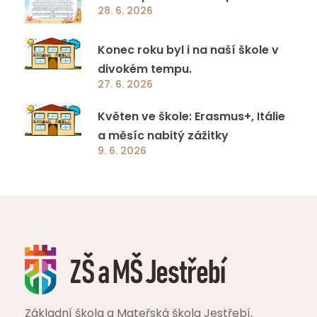
Jazyková a přírodovědná učebna ZŠ a MŠ
28. 6. 2026
Jestřebí
Konec roku byl i na naší škole v
Ovoce a mléko do škol
divokém tempu.
27. 6. 2026
EcoBat 2022
Květen ve škole: Erasmus+, Itálie
a měsíc nabitý zážitky
Školní projekty
9. 6. 2026
Ostatní programy
Základní škola a Mateřská škola Jestřebí,