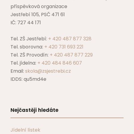
příspěvková organizace
Jestřebí 105, PSČ 471 61
IČ: 727 44 171
Tel. ZŠ Jestřebí:
+ 420 487 877 328
Tel. sborovna:
+ 420 731 693 221
Tel. ZŠ Provodín:
+ 420 487 877 229
Tel. jídelna:
+ 420 484 846 607
Email:
skola@zsjestrebi.cz
IDDS: qu5md4e
Nejčastěji hledáte
Jídelní lístek