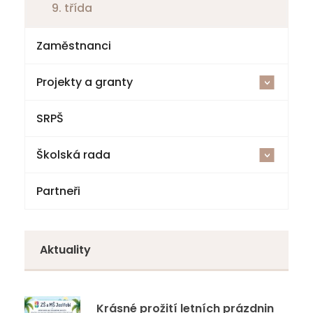
9. třída
Zaměstnanci
Projekty a granty
<
SRPŠ
Šablony V ZŠ a MŠ Jestřebí
Školská rada
Cvičná kuchyňka a polytechnická dílna
<
Partneři
Národní plán obnovy – komponenta 3.1
Volby
Doučování 2023
Zápisy z jednání
Aktuality
Specifická primární prevence rizikového
chování
Krásné prožití letních prázdnin