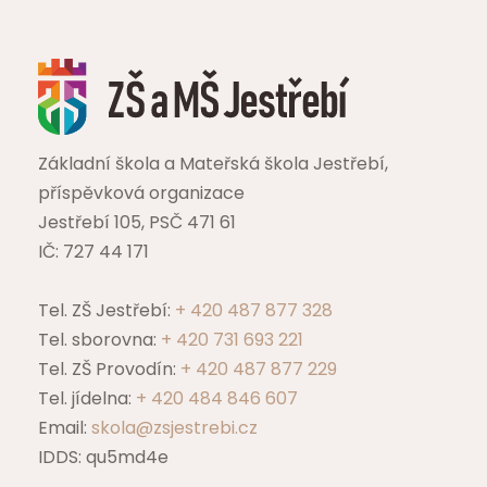
Základní škola a Mateřská škola Jestřebí,
příspěvková organizace
Jestřebí 105, PSČ 471 61
IČ: 727 44 171
Tel. ZŠ Jestřebí:
+ 420 487 877 328
Tel. sborovna:
+ 420 731 693 221
Tel. ZŠ Provodín:
+ 420 487 877 229
Tel. jídelna:
+ 420 484 846 607
Email:
skola@zsjestrebi.cz
IDDS: qu5md4e