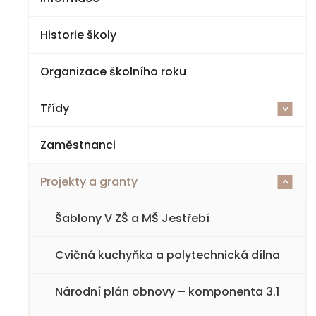
Historie školy
Organizace školního roku
Třídy
<
Zaměstnanci
2025-26
Projekty a granty
1. třída
<
2. třída
Šablony V ZŠ a MŠ Jestřebí
3. třída
Cvičná kuchyňka a polytechnická dílna
4. třída
Národní plán obnovy – komponenta 3.1