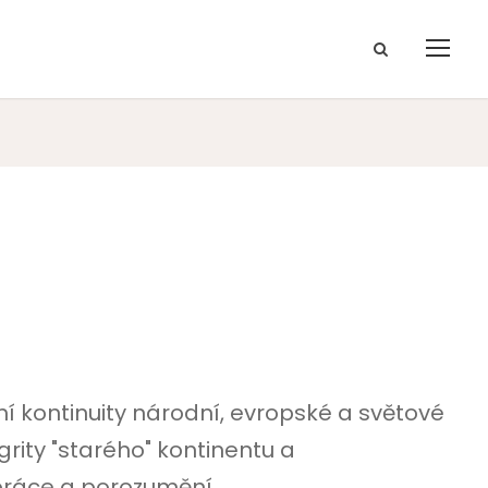
í kontinuity národní, evropské a světové
grity "starého" kontinentu a
práce a porozumění.