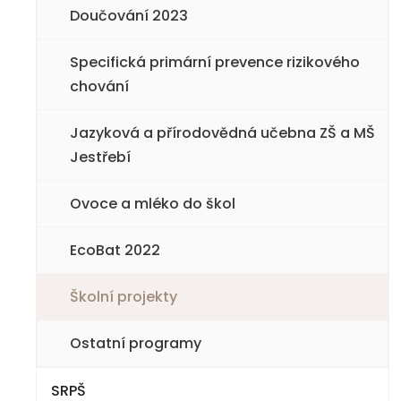
5. třída
Doučování 2023
6. třída
Specifická primární prevence rizikového
chování
7. třída
Jazyková a přírodovědná učebna ZŠ a MŠ
8. třída
Jestřebí
9. třída
Ovoce a mléko do škol
EcoBat 2022
Školní projekty
Ostatní programy
SRPŠ