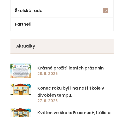
Školská rada
<
Partneři
Volby
Zápisy z jednání
Aktuality
Krásné prožití letních prázdnin
28. 6. 2026
Konec roku byl i na naší škole v
divokém tempu.
27. 6. 2026
Květen ve škole: Erasmus+, Itálie a