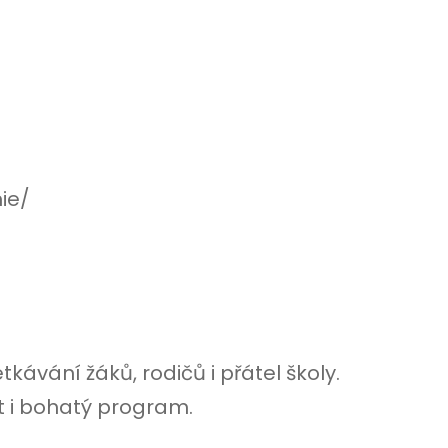
ie/
vání žáků, rodičů i přátel školy.
 i bohatý program.