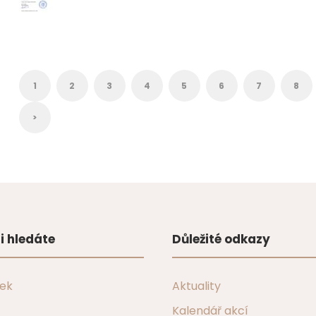
1
2
3
4
5
6
7
8
>
i hledáte
Důležité odkazy
tek
Aktuality
Kalendář akcí