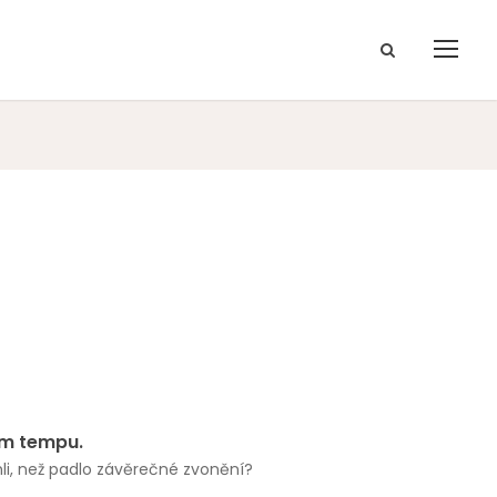
ém tempu.
hli, než padlo závěrečné zvonění?