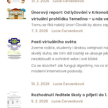
31. 3. 2026
Lucie Červenková
Únorový report: Od lyžování v Krkono
virtuální prohlídku Temelína – u nás ve
Tomu se říká nabitý únor! Člověk by skoro zap
7. 3. 2026
Lucie Červenková
Pasti virtuálního světa
Zveme rodiče, studenty i širokou veřejnost na
skvělý sluha, ale čím dál častěji se ukazuje jak
nezabloudit a ochránit sebe i své blízké.
Co se dozvíte? Jak fungují algoritmy, na co si
moderní internetové podvody.
10. 2. 2026
Lucie Červenková
Rozhodnutí ředitele školy o přijetí do 
5. 2. 2026
Lucie Červenková