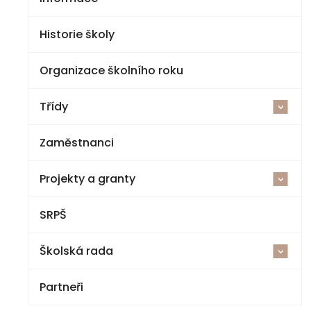
Historie školy
Organizace školního roku
Třídy
<
Zaměstnanci
2025-26
Projekty a granty
1. třída
<
SRPŠ
Šablony V ZŠ a MŠ Jestřebí
2. třída
Školská rada
Cvičná kuchyňka a polytechnická dílna
3. třída
<
Partneři
Národní plán obnovy – komponenta 3.1
Volby
4. třída