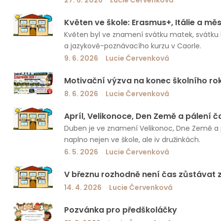
Květen ve škole: Erasmus+, Itálie a měs
Květen byl ve znamení svátku matek, svátku h
a jazykově-poznávacího kurzu v Caorle.
9. 6. 2026
Lucie Červenková
Motivační výzva na konec školního ro
8. 6. 2026
Lucie Červenková
Apríl, Velikonoce, Den Země a pálení č
Duben je ve znamení Velikonoc, Dne Země a pá
naplno nejen ve škole, ale iv družinkách.
6. 5. 2026
Lucie Červenková
V březnu rozhodně není čas zůstávat
14. 4. 2026
Lucie Červenková
Pozvánka pro předškoláčky