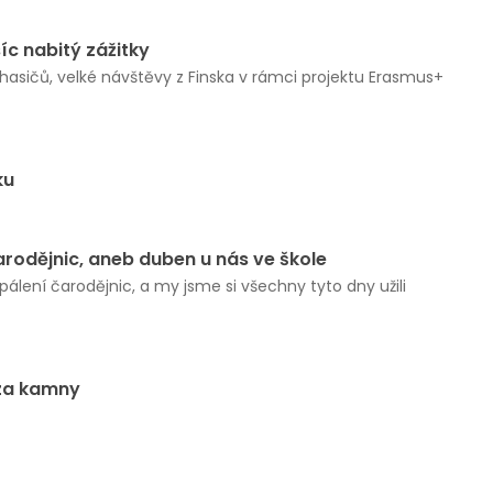
íc nabitý zážitky
asičů, velké návštěvy z Finska v rámci projektu Erasmus+
ku
arodějnic, aneb duben u nás ve škole
lení čarodějnic, a my jsme si všechny tyto dny užili
 za kamny