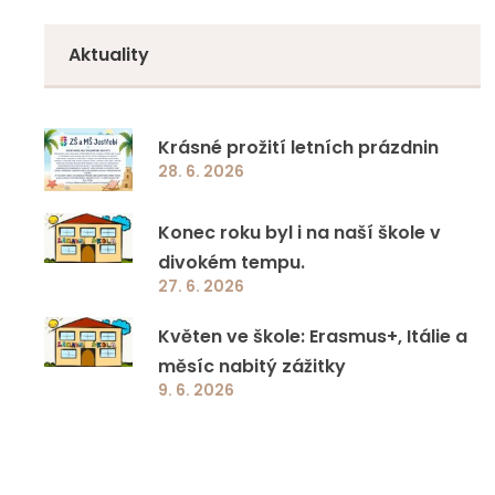
Doučování 2023
Zápisy z jednání
5. třída
Aktuality
Specifická primární prevence rizikového
6. třída
chování
7. třída
Krásné prožití letních prázdnin
Jazyková a přírodovědná učebna ZŠ a MŠ
28. 6. 2026
8. třída
Jestřebí
Konec roku byl i na naší škole v
9. třída
Ovoce a mléko do škol
divokém tempu.
27. 6. 2026
EcoBat 2022
Květen ve škole: Erasmus+, Itálie a
měsíc nabitý zážitky
Školní projekty
9. 6. 2026
Ostatní programy