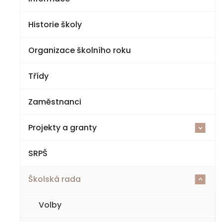
Historie školy
Organizace školního roku
Třídy
Zaměstnanci
Projekty a granty
<
SRPŠ
Šablony V ZŠ a MŠ Jestřebí
Školská rada
Cvičná kuchyňka a polytechnická dílna
<
Národní plán obnovy – komponenta 3.1
Volby