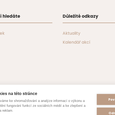
i hledáte
Důležité odkazy
tek
Aktuality
Kalendář akcí
ies na této stránce
Pov
íváme ke shromažďování a analýze informací o výkonu a
tění fungování funkcí ze sociálních médií a ke zlepšení a
a reklam.
Odm