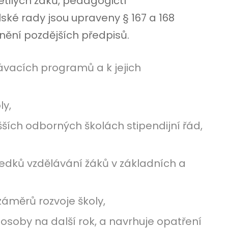
letilých žáků, pedagogičtí
ké rady jsou upraveny § 167 a 168
znění pozdějších předpisů.
ávacích programů a k jejich
ly,
yšších odborných školách stipendijní řád,
edků vzdělávání žáků v základních a
áměrů rozvoje školy,
soby na další rok, a navrhuje opatření