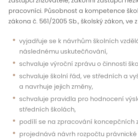
zástupci zřizovatele, zákonní zástupci nez
pracovníci. Působnost a kompetence škols
zákona č. 561/2005 Sb., školský zákon, ve 
vyjadřuje se k návrhům školních vzděl
následnému uskutečňování,
schvaluje výroční zprávu o činnosti ško
schvaluje školní řád, ve středních a v
a navrhuje jejich změny,
schvaluje pravidla pro hodnocení výsl
středních školách,
podílí se na zpracování koncepčních z
projednává návrh rozpočtu právnické o