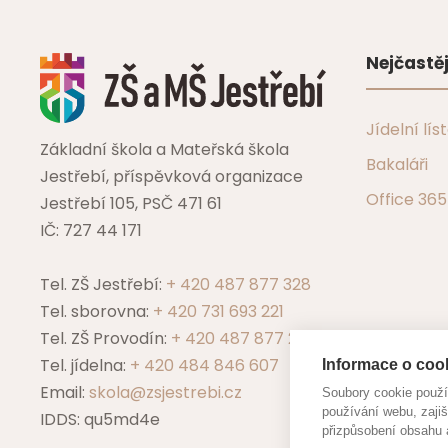
Nejčastěj
Jídelní lís
Základní škola a Mateřská škola
Bakaláři
Jestřebí, příspěvková organizace
Office 365
Jestřebí 105, PSČ 471 61
IČ: 727 44 171
Tel. ZŠ Jestřebí:
+ 420 487 877 328
Tel. sborovna:
+ 420 731 693 221
Tel. ZŠ Provodín:
+ 420 487 877 229
Tel. jídelna:
+ 420 484 846 607
Informace o cook
Email:
skola@zsjestrebi.cz
Soubory cookie použ
používání webu, zajiš
IDDS: qu5md4e
přizpůsobení obsahu 