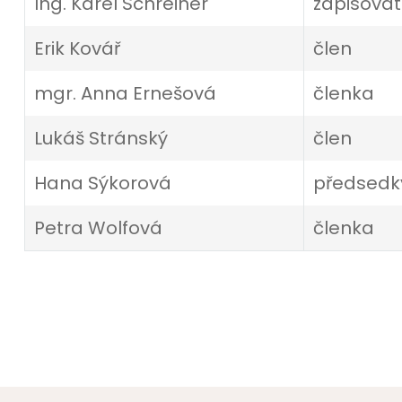
Ing. Karel Schreiner
zapisovat
Erik Kovář
člen
mgr. Anna Ernešová
členka
Lukáš Stránský
člen
Hana Sýkorová
předsedk
Petra Wolfová
členka