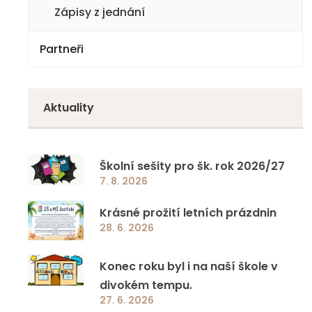
Doučování 2023
Zápisy z jednání
Specifická primární prevence rizikového
Partneři
chování
Jazyková a přírodovědná učebna ZŠ a MŠ
Aktuality
Jestřebí
Ovoce a mléko do škol
Školní sešity pro šk. rok 2026/27
7. 8. 2026
EcoBat 2022
Krásné prožití letních prázdnin
28. 6. 2026
Školní projekty
Konec roku byl i na naší škole v
Ostatní programy
divokém tempu.
27. 6. 2026