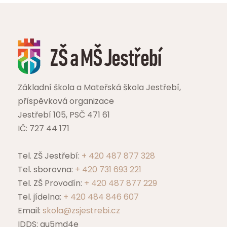
Základní škola a Mateřská škola Jestřebí,
příspěvková organizace
Jestřebí 105, PSČ 471 61
IČ: 727 44 171
Tel. ZŠ Jestřebí:
+ 420 487 877 328
Tel. sborovna:
+ 420 731 693 221
Tel. ZŠ Provodín:
+ 420 487 877 229
Tel. jídelna:
+ 420 484 846 607
Email:
skola@zsjestrebi.cz
IDDS: qu5md4e