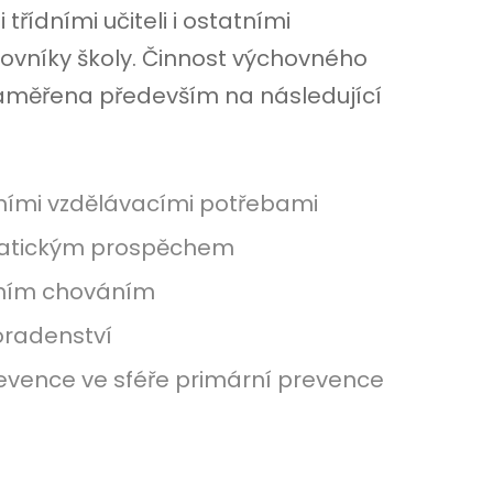
řídními učiteli i ostatními
vníky školy. Činnost výchovného
zaměřena především na následující
lními vzdělávacími potřebami
ematickým prospěchem
ktním chováním
poradenství
vence ve sféře primární prevence