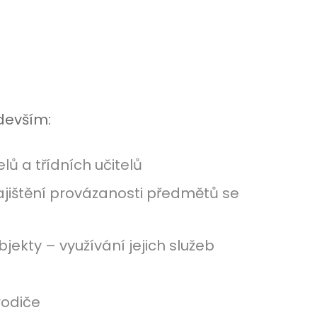
devším:
ů a třídních učitelů
ajištění provázanosti předmětů se
ekty – využívání jejich služeb
rodiče