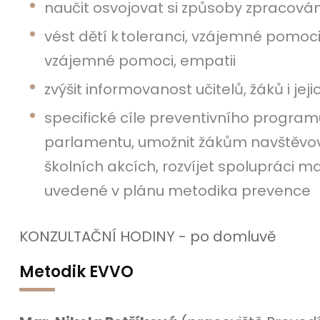
naučit osvojovat si způsoby zpracová
vést dětí k toleranci, vzájemné pomoci
vzájemné pomoci, empatii
zvýšit informovanost učitelů, žáků i jej
specifické cíle preventivního programu
parlamentu, umožnit žákům navštěvov
školních akcích, rozvíjet spolupráci ma
uvedené v plánu metodika prevence
KONZULTAČNÍ HODINY - po domluvě
Metodik EVVO