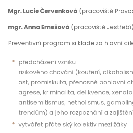
Mgr. Lucie Červenková
(pracoviště Provo
mgr. Anna Ernešová
(pracoviště Jestřebí
Preventivní program si klade za hlavní cíle
předcházení vzniku
rizikového chování (kouření, alkoholis
ost, promiskuita, přenosné pohlavní ch
agrese, kriminalita, delikvence, xenofo
antisemitismus, netholismus, gambli
trendům) a jeho rozpoznání a zajiště
vytvářet přátelský kolektiv mezi žáky