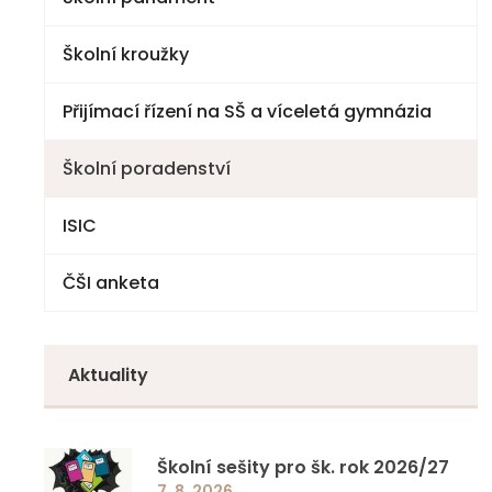
Školní kroužky
2. stupeň
Přijímací řízení na SŠ a víceletá gymnázia
Školní poradenství
ISIC
ČŠI anketa
Aktuality
Školní sešity pro šk. rok 2026/27
7. 8. 2026