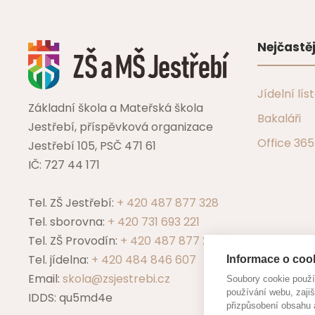
Nejčastěj
Jídelní lís
Základní škola a Mateřská škola
Bakaláři
Jestřebí, příspěvková organizace
Office 365
Jestřebí 105, PSČ 471 61
IČ: 727 44 171
Tel. ZŠ Jestřebí:
+ 420 487 877 328
Tel. sborovna:
+ 420 731 693 221
Tel. ZŠ Provodín:
+ 420 487 877 229
Tel. jídelna:
+ 420 484 846 607
Informace o cook
Email:
skola@zsjestrebi.cz
Soubory cookie použ
používání webu, zajiš
IDDS: qu5md4e
přizpůsobení obsahu 