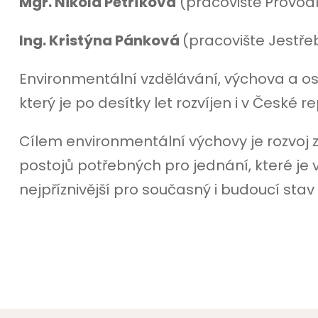
Mgr. Nikola Petříková
(pracoviště Provod
Ing. Kristýna Pánková
(pracovište Jestře
Environmentální vzdělávání, výchova a os
který je po desítky let rozvíjen i v České r
Cílem environmentální výchovy je rozvoj z
postojů potřebných pro jednání, které je
nejpříznivější pro současný i budoucí stav 