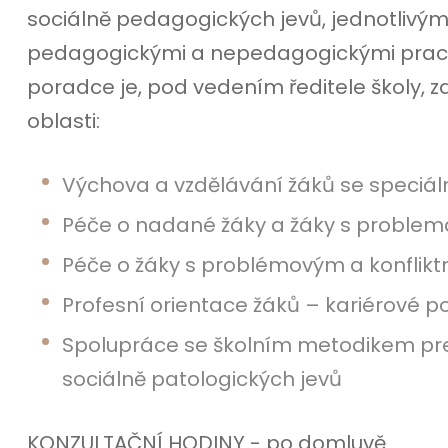
sociálně pedagogických jevů, jednotlivými t
pedagogickými a nepedagogickými praco
poradce je, pod vedením ředitele školy, 
oblasti:
Výchova a vzdělávání žáků se speciá
Péče o nadané žáky a žáky s probl
Péče o žáky s problémovým a konfli
Profesní orientace žáků – kariérové 
Spolupráce se školním metodikem pre
sociálně patologických jevů
KONZULTAČNÍ HODINY - po domluvě