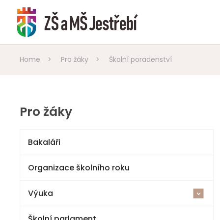
Home
>
Pro žáky
>
Školní poradenství
Pro žáky
Bakaláři
Organizace školního roku
Výuka
<
Školní parlament
1. stupeň