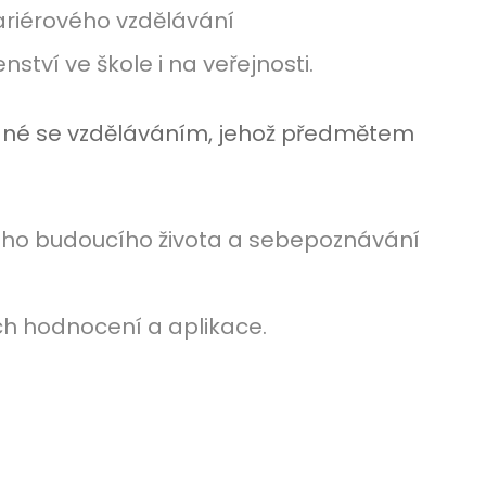
ariérového vzdělávání
tví ve škole i na veřejnosti.
zané se vzděláváním, jehož předmětem
ého budoucího života a sebepoznávání
ich hodnocení a aplikace.