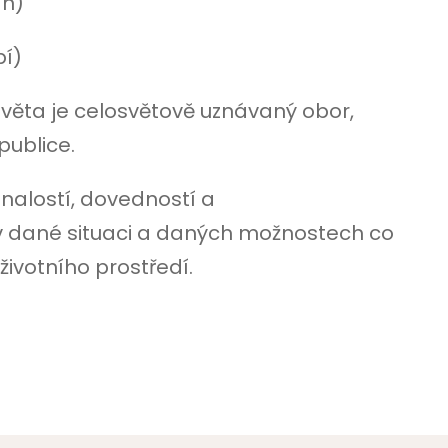
ín)
bí)
věta je celosvětově uznávaný obor,
epublice.
nalostí, dovedností a
 v dané situaci a daných možnostech co
životního prostředí.