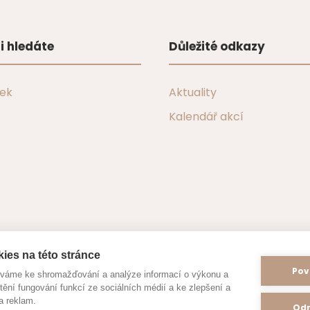
i hledáte
Důležité odkazy
tek
Aktuality
Kalendář akcí
ies na této stránce
Pov
íváme ke shromažďování a analýze informací o výkonu a
tění fungování funkcí ze sociálních médií a ke zlepšení a
a reklam.
Odm