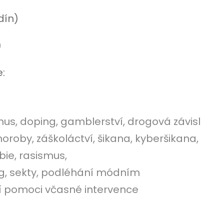
dín)
)
:
mus, doping, gamblerství, drogová závisl
oroby, záškoláctví, šikana, kyberšikana,
bie, rasismus,
ng, sekty, podléhání módním
ní pomoci včasné intervence