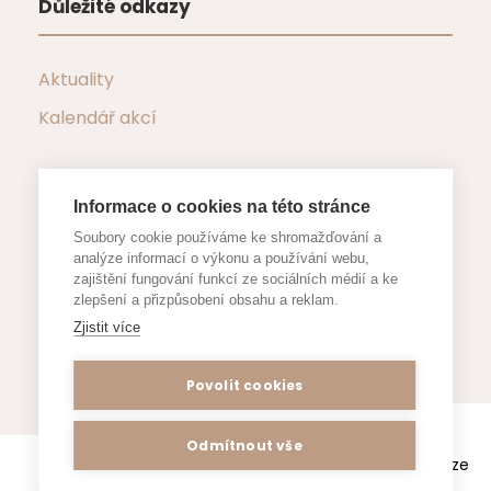
Důležité odkazy
Aktuality
Kalendář akcí
Informace o cookies na této stránce
Důležité dokumenty
Soubory cookie používáme ke shromažďování a
analýze informací o výkonu a používání webu,
zajištění fungování funkcí ze sociálních médií a ke
Formuláře a žádosti
zlepšení a přizpůsobení obsahu a reklam.
Zjistit více
Povolit cookies
Webové stránky www.zsjestrebi.cz
Odmítnout vše
používají k poskytování služeb a analýze
Prohlášení o přístupnosti
/ Copyright All Right
návštěvnosti soubory cookie.