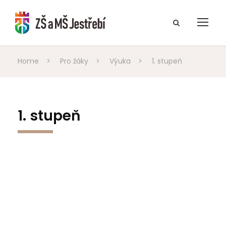
Home
>
Pro žáky
>
Výuka
>
1. stupeň
1. stupeň