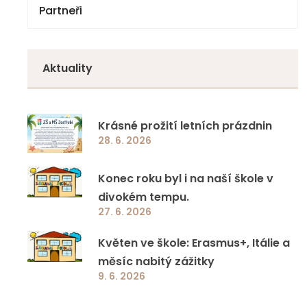
Partneři
Národní plán obnovy – komponenta 3.1
Volby
4. třída
Doučování 2023
Zápisy z jednání
5. třída
Aktuality
Specifická primární prevence rizikového
6. třída
chování
7. třída
Krásné prožití letních prázdnin
Jazyková a přírodovědná učebna ZŠ a MŠ
28. 6. 2026
8. třída
Jestřebí
Konec roku byl i na naší škole v
9. třída
Ovoce a mléko do škol
divokém tempu.
27. 6. 2026
EcoBat 2022
Květen ve škole: Erasmus+, Itálie a
měsíc nabitý zážitky
Školní projekty
9. 6. 2026
Ostatní programy