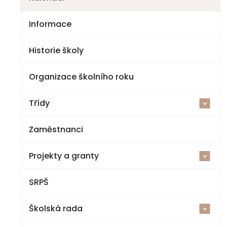
Informace
Historie školy
Organizace školního roku
Třídy
<
Zaměstnanci
2025-26
Projekty a granty
1. třída
<
SRPŠ
Šablony V ZŠ a MŠ Jestřebí
2. třída
Školská rada
Cvičná kuchyňka a polytechnická dílna
3. třída
<