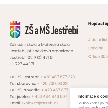
Nejčastěj
Jídelní lís
Základní škola a Mateřská škola
Bakaláři
Jestřebí, příspěvková organizace
Office 365
Jestřebí 105, PSČ 471 61
IČ: 727 44 171
Tel. ZŠ Jestřebí:
+ 420 487 877 328
Tel. sborovna:
+ 420 731 693 221
Tel. ZŠ Provodín:
+ 420 487 877 229
Tel. jídelna:
+ 420 484 846 607
Informace o cook
Email:
skola@zsjestrebi.cz
Soubory cookie použ
používání webu, zajiš