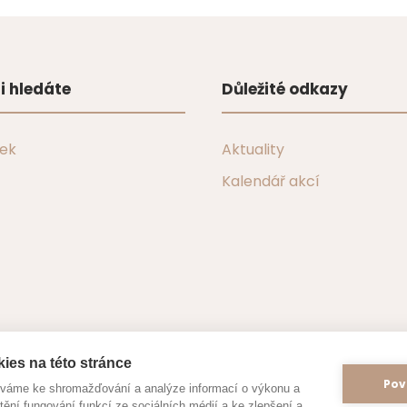
i hledáte
Důležité odkazy
tek
Aktuality
Kalendář akcí
ies na této stránce
Pov
íváme ke shromažďování a analýze informací o výkonu a
tění fungování funkcí ze sociálních médií a ke zlepšení a