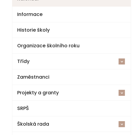
Informace
Historie školy
Organizace školního roku
Třídy
<
Zaměstnanci
2025-26
Projekty a granty
1. třída
<
SRPŠ
Šablony V ZŠ a MŠ Jestřebí
2. třída
Školská rada
Cvičná kuchyňka a polytechnická dílna
3. třída
<