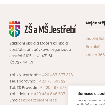
Nejčastěj
Jídelní lís
Základní škola a Mateřská škola
Bakaláři
Jestřebí, příspěvková organizace
Office 365
Jestřebí 105, PSČ 471 61
IČ: 727 44 171
Tel. ZŠ Jestřebí:
+ 420 487 877 328
Tel. sborovna:
+ 420 731 693 221
Tel. ZŠ Provodín:
+ 420 487 877 229
Tel. jídelna:
+ 420 484 846 607
Informace o cook
Email:
skola@zsjestrebi.cz
Soubory cookie použ
používání webu, zajiš