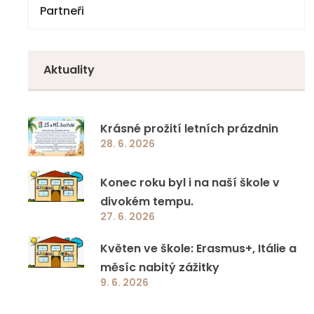
Partneři
Národní plán obnovy – komponenta 3.1
Volby
4. třída
Doučování 2023
Zápisy z jednání
5. třída
Aktuality
Specifická primární prevence rizikového
6. třída
chování
7. třída
Krásné prožití letních prázdnin
Jazyková a přírodovědná učebna ZŠ a MŠ
28. 6. 2026
8. třída
Jestřebí
Konec roku byl i na naší škole v
9. třída
Ovoce a mléko do škol
divokém tempu.
27. 6. 2026
EcoBat 2022
Květen ve škole: Erasmus+, Itálie a
měsíc nabitý zážitky
Školní projekty
9. 6. 2026
Ostatní programy