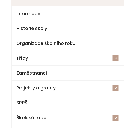
Informace
Historie školy
Organizace školního roku
Třídy
<
Zaměstnanci
2025-26
Projekty a granty
1. třída
<
SRPŠ
Šablony V ZŠ a MŠ Jestřebí
2. třída
Školská rada
Cvičná kuchyňka a polytechnická dílna
3. třída
<