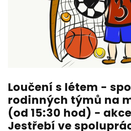
Loučení s létem - spo
rodinných týmů na m
(od 15:30 hod) - akc
Jestřebí ve spoluprác