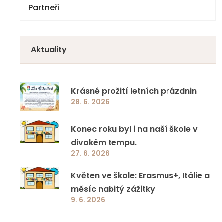
Partneři
Národní plán obnovy – komponenta 3.1
Volby
4. třída
Doučování 2023
Zápisy z jednání
5. třída
Aktuality
Specifická primární prevence rizikového
6. třída
chování
7. třída
Krásné prožití letních prázdnin
Jazyková a přírodovědná učebna ZŠ a MŠ
28. 6. 2026
8. třída
Jestřebí
Konec roku byl i na naší škole v
9. třída
Ovoce a mléko do škol
divokém tempu.
27. 6. 2026
EcoBat 2022
Květen ve škole: Erasmus+, Itálie a
měsíc nabitý zážitky
Školní projekty
9. 6. 2026
Ostatní programy