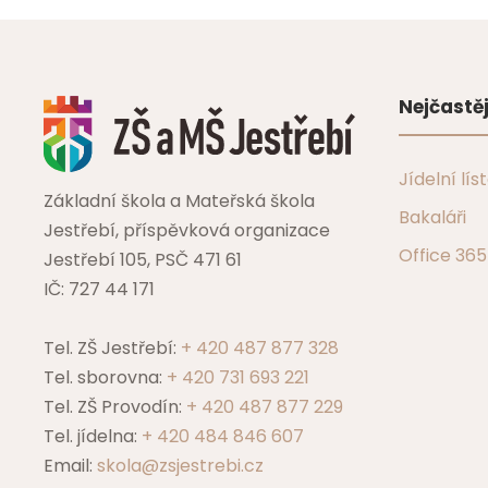
Nejčastěj
Jídelní lís
Základní škola a Mateřská škola
Bakaláři
Jestřebí, příspěvková organizace
Office 365
Jestřebí 105, PSČ 471 61
IČ: 727 44 171
Tel. ZŠ Jestřebí:
+ 420 487 877 328
Tel. sborovna:
+ 420 731 693 221
Tel. ZŠ Provodín:
+ 420 487 877 229
Tel. jídelna:
+ 420 484 846 607
Email:
skola@zsjestrebi.cz