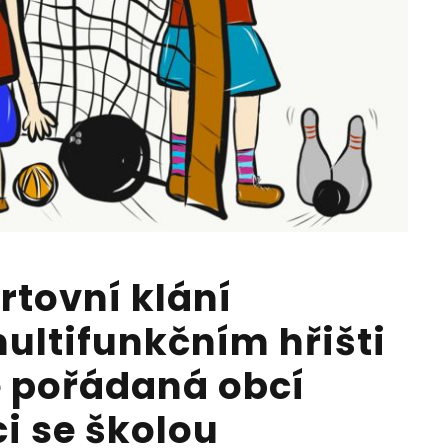
rtovní klání
ultifunkčním hřišti
e pořádaná obcí
i se školou