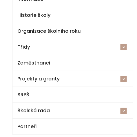
Historie školy
Organizace školního roku
Třídy
<
Zaměstnanci
2025-26
Projekty a granty
1. třída
<
SRPŠ
Šablony V ZŠ a MŠ Jestřebí
2. třída
Školská rada
Cvičná kuchyňka a polytechnická dílna
3. třída
<
Partneři
Národní plán obnovy – komponenta 3.1
Volby
4. třída