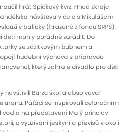
y naučil hrát Špičkový kvíz. Hned zkraje
 andělská návštěva v čele s Mikulášem.
vysloužily balíčky (hrazené z fondu SRPŠ).
si děti mohly pořádně zařádit. Do
ektorky se zážitkovým bubnem a
opojí hudební výchova s ​​přípravou
Hancvencl, který zahraje divadlo pro děti
.
dy navštívili Burzu škol a absolvovali
uranu. Páťáci se inspirovali celoročním
divadla na představení Malý princ av
orii, o využívání jeskyní a převisů v okolí