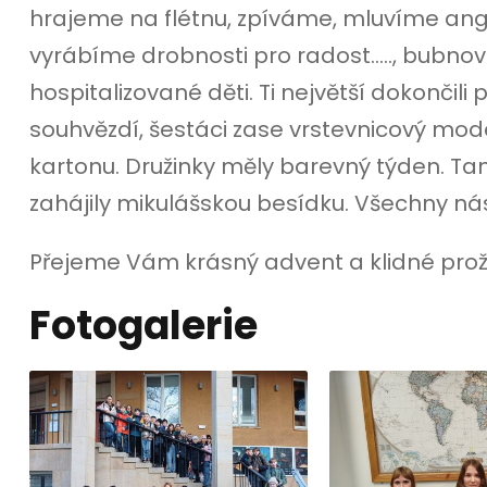
hrajeme na flétnu, zpíváme, mluvíme ang
vyrábíme drobnosti pro radost….., bubnova
hospitalizované děti. Ti největší dokončili p
souhvězdí, šestáci zase vrstevnicový mod
kartonu. Družinky měly barevný týden. Ta
zahájily mikulášskou besídku. Všechny nás
Přejeme Vám krásný advent a klidné proži
Fotogalerie