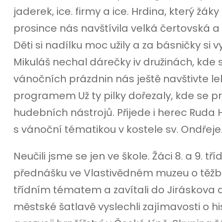
jaderek, ice. firmy a ice. Hrdina, který žák
prosince nás navštívila velká čertovská a
Děti si nadílku moc užily a za básničky si 
Mikuláš nechal dárečky iv družinách, kde 
vánočních prázdnin nás ještě navštivte l
programem Už ty pilky dořezaly, kde se pr
hudebních nástrojů. Přijede i herec Ruda 
s vánoční tématikou v kostele sv. Ondřeje
Neučili jsme se jen ve škole. Žáci 8. a 9. tří
přednášku ve Vlastivědném muzeu o těžbě 
třídním tématem a zavítali do Jiráskova 
městské šatlavě vyslechli zajímavosti o hist