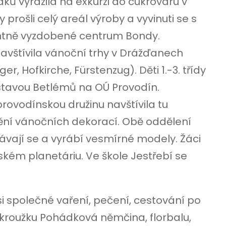
žáků vyrazila na exkurzi do cukrovaru v
 prošli celý areál výroby a vyvinuti se s
ventně vyzdobené centrum Bondy.
 navštívila vánoční trhy v Drážďanech
, Hofkirche, Fürstenzug). Děti 1.-3. třídy
stavou Betlémů na OÚ Provodín.
provodínskou družinu navštívila tu
ění vánočních dekorací. Obě oddělení
lávají se a vyrábí vesmírné modely. Žáci
ražském planetáriu. Ve škole Jestřebí se
i společné vaření, pečení, cestování po
kroužku Pohádková němčina, florbalu,