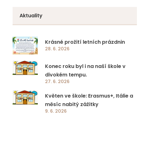
Doučování 2023
Zápisy z jednání
5. třída
Aktuality
Specifická primární prevence rizikového
6. třída
chování
7. třída
Krásné prožití letních prázdnin
Jazyková a přírodovědná učebna ZŠ a MŠ
28. 6. 2026
8. třída
Jestřebí
Konec roku byl i na naší škole v
9. třída
Ovoce a mléko do škol
divokém tempu.
27. 6. 2026
EcoBat 2022
Květen ve škole: Erasmus+, Itálie a
měsíc nabitý zážitky
Školní projekty
9. 6. 2026
Ostatní programy