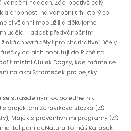
á vánoční nádech. Žáci poctivě celý
 a drobnosti na vánoční trh, který se
sme si všichni moc užili a děkujeme
m udělali radost předvánočním
žinkách vyráběly i pro charitativní účely.
árečky od nich poputují do Plzně na
ořit místní útulek Dogsy, kde máme se
ení na akci Stromeček pro pejsky
ní se strašidelným odpolednem v
ZÚ s projektem Zdravíkova stezka (ZŠ
dy), Maják s preventivními programy (ZŠ
umajitel paní deNatura Tomáš Karásek