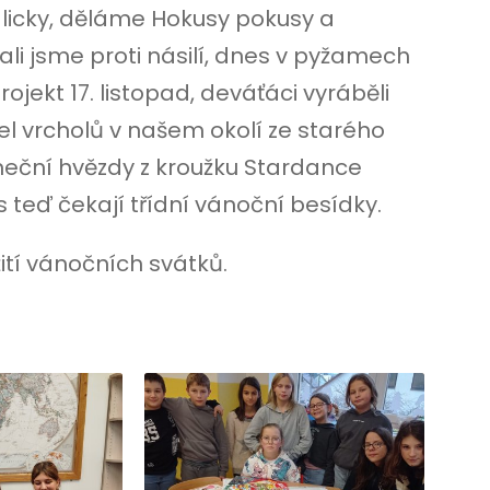
licky, děláme Hokusy pokusy a
li jsme proti násilí, dnes v pyžamech
rojekt 17. listopad, deváťáci vyráběli
el vrcholů v našem okolí ze starého
neční hvězdy z kroužku Stardance
 teď čekají třídní vánoční besídky.
tí vánočních svátků.