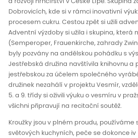
a rozvoji hrnčířství v České Lípě. Skupina 
Dobrovicích, kde si v rámci inovativní výuky
procesem cukru. Cestou zpět si užili ad
Adventní výzdoby si užila i skupina, která
(Semperoper, Frauenkirche, zahrady Zwinger
byly pozvány na andělskou pohádku s vý
Jestřebská družina navštívila knihovnu a 
jestřebskou za účelem společného vyráb
družinek nezahálí v projektu Vesmír, vzdě
5. a 9. třídy si oživili výuku o vesmíru v p
všichni připravují na recitační soutěž.
Kroužky jsou v plném proudu, používáme s
světových kuchyních, peče se dokonce iv 