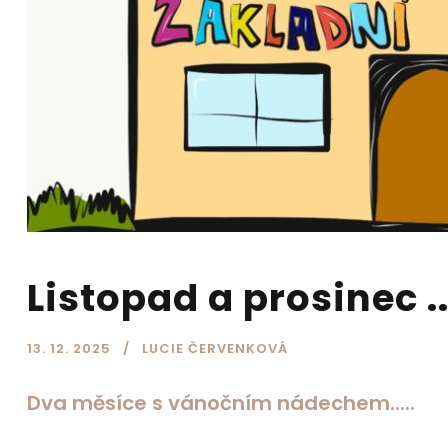
Listopad a prosinec ...
13. 12. 2025
LUCIE ČERVENKOVÁ
Dva měsíce s vánočním nádechem.....