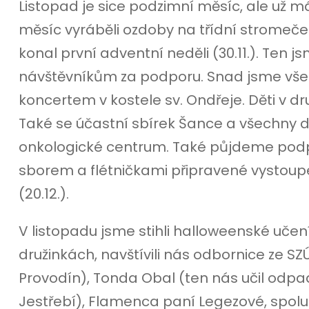
Listopad je sice podzimní měsíc, ale už m
měsíc vyráběli ozdoby na třídní stromeček
konal první adventní neděli (30.11.). Ten j
návštěvníkům za podporu. Snad jsme vše
koncertem v kostele sv. Ondřeje. Děti v dru
Také se účastní sbírek Šance a všechny d
onkologické centrum. Také půjdeme podp
sborem a flétničkami připravené vystoup
(20.12.).
V listopadu jsme stihli halloweenské uče
družinkách, navštívili nás odbornice ze S
Provodín), Tonda Obal (ten nás učil odpa
Jestřebí), Flamenca paní Legezové, spol